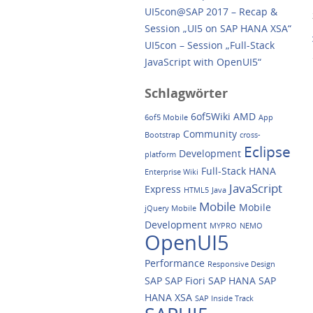
UI5con@SAP 2017 – Recap &
Session „UI5 on SAP HANA XSA“
UI5con – Session „Full-Stack
JavaScript with OpenUI5“
Schlagwörter
6of5Wiki
AMD
6of5 Mobile
App
Community
Bootstrap
cross-
Eclipse
Development
platform
Full-Stack
HANA
Enterprise Wiki
JavaScript
Express
HTML5
Java
Mobile
Mobile
jQuery Mobile
Development
MYPRO
NEMO
OpenUI5
Performance
Responsive Design
SAP
SAP Fiori
SAP HANA
SAP
HANA XSA
SAP Inside Track