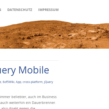
G
DATENSCHUTZ
IMPRESSUM
uery Mobile
e
,
6of5Wiki
,
App
,
cross-platform
,
jQuery
 immer beliebter, auch im Business
 auch weiterhin ein Dauerbrenner.
 also direkt gegen die