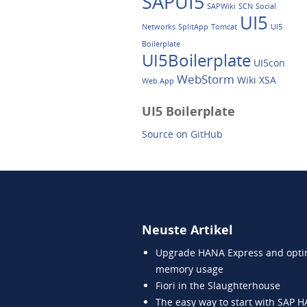
SAPUI5
SAPWiki
SCN
Social
UI5
Networks
SplitApp
Tomcat
UI5
Boilerplate
UI5Boilerplate
UI5con
WebStorm
Wiki
XSA
Web App
UI5 Boilerplate
Source on GitHub
Neuste Artikel
Upgrade HANA Express and opti
memory usage
Fiori in the Slaughterhouse
The easy way to start with SAP 