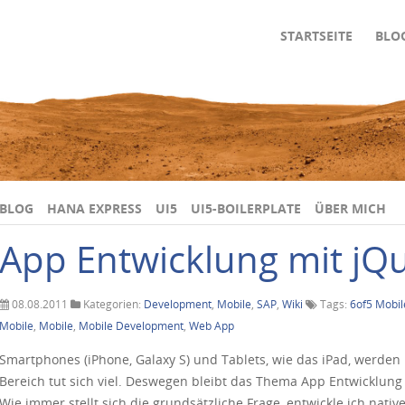
STARTSEITE
BLO
BLOG
HANA EXPRESS
UI5
UI5-BOILERPLATE
ÜBER MICH
App Entwicklung mit jQ
08.08.2011
Kategorien:
Development
,
Mobile
,
SAP
,
Wiki
Tags:
6of5 Mobil
Mobile
,
Mobile
,
Mobile Development
,
Web App
Smartphones (iPhone, Galaxy S) und Tablets, wie das iPad, werden
Bereich tut sich viel. Deswegen bleibt das Thema App Entwicklung
Wie immer stellt sich die grundsätzliche Frage, entwickle ich native